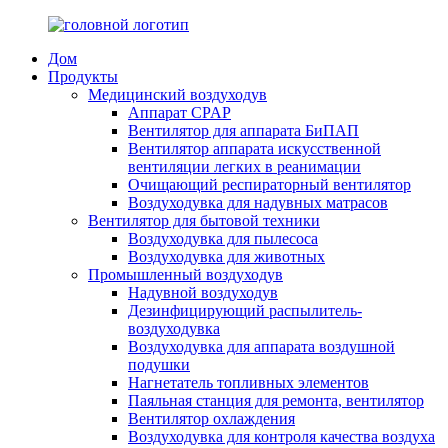
Дом
Продукты
Медицинский воздуходув
Аппарат CPAP
Вентилятор для аппарата БиПАП
Вентилятор аппарата искусственной
вентиляции легких в реанимации
Очищающий респираторный вентилятор
Воздуходувка для надувных матрасов
Вентилятор для бытовой техники
Воздуходувка для пылесоса
Воздуходувка для животных
Промышленный воздуходув
Надувной воздуходув
Дезинфицирующий распылитель-
воздуходувка
Воздуходувка для аппарата воздушной
подушки
Нагнетатель топливных элементов
Паяльная станция для ремонта, вентилятор
Вентилятор охлаждения
Воздуходувка для контроля качества воздуха