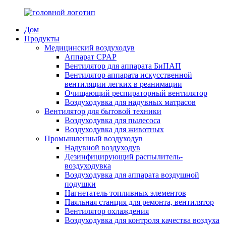
Дом
Продукты
Медицинский воздуходув
Аппарат CPAP
Вентилятор для аппарата БиПАП
Вентилятор аппарата искусственной
вентиляции легких в реанимации
Очищающий респираторный вентилятор
Воздуходувка для надувных матрасов
Вентилятор для бытовой техники
Воздуходувка для пылесоса
Воздуходувка для животных
Промышленный воздуходув
Надувной воздуходув
Дезинфицирующий распылитель-
воздуходувка
Воздуходувка для аппарата воздушной
подушки
Нагнетатель топливных элементов
Паяльная станция для ремонта, вентилятор
Вентилятор охлаждения
Воздуходувка для контроля качества воздуха