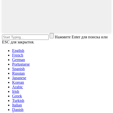
Нажмите Enter для поиска или
ESC для закрытия.
English
French
German
Portuguese
Spanish
Russian
Japanese
Korean
Arabic
Irish
Greek
Turkish
Italian
Danish