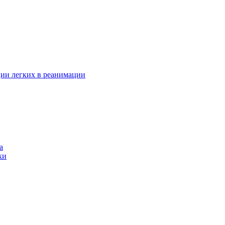
ции легких в реанимации
а
ки