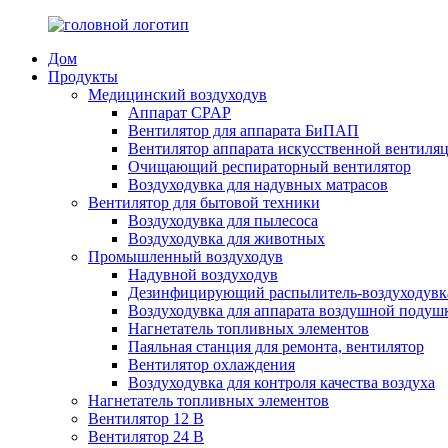
Дом
Продукты
Медицинский воздуходув
Аппарат CPAP
Вентилятор для аппарата БиПАП
Вентилятор аппарата искусственной вентиля
Очищающий респираторный вентилятор
Воздуходувка для надувных матрасов
Вентилятор для бытовой техники
Воздуходувка для пылесоса
Воздуходувка для животных
Промышленный воздуходув
Надувной воздуходув
Дезинфицирующий распылитель-воздуходувк
Воздуходувка для аппарата воздушной подуш
Нагнетатель топливных элементов
Паяльная станция для ремонта, вентилятор
Вентилятор охлаждения
Воздуходувка для контроля качества воздуха
Нагнетатель топливных элементов
Вентилятор 12 В
Вентилятор 24 В