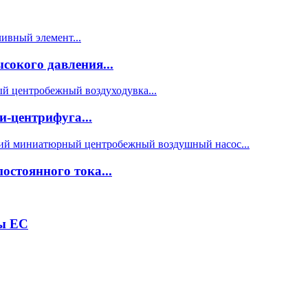
сокого давления...
и-центрифуга...
остоянного тока...
ры EC