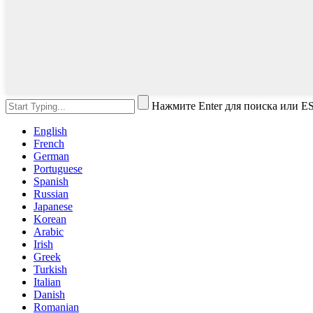
Нажмите Enter для поиска или ES
English
French
German
Portuguese
Spanish
Russian
Japanese
Korean
Arabic
Irish
Greek
Turkish
Italian
Danish
Romanian