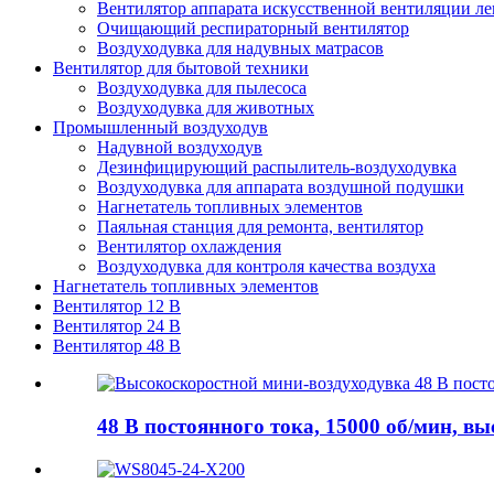
Вентилятор аппарата искусственной вентиляции ле
Очищающий респираторный вентилятор
Воздуходувка для надувных матрасов
Вентилятор для бытовой техники
Воздуходувка для пылесоса
Воздуходувка для животных
Промышленный воздуходув
Надувной воздуходув
Дезинфицирующий распылитель-воздуходувка
Воздуходувка для аппарата воздушной подушки
Нагнетатель топливных элементов
Паяльная станция для ремонта, вентилятор
Вентилятор охлаждения
Воздуходувка для контроля качества воздуха
Нагнетатель топливных элементов
Вентилятор 12 В
Вентилятор 24 В
Вентилятор 48 В
48 В постоянного тока, 15000 об/мин, вы